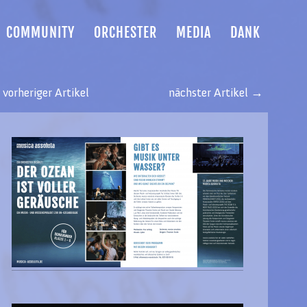
COMMUNITY
ORCHESTER
MEDIA
DANK
vorheriger Artikel
nächster Artikel →