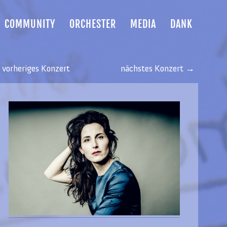
COMMUNITY
ORCHESTER
MEDIA
DANK
vorheriges Konzert
nächstes Konzert →