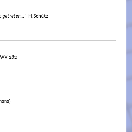
 getreten...“
H.Schütz
 SWV 282
08
 309
e Lamenti
(libro nono)
olo
o solo