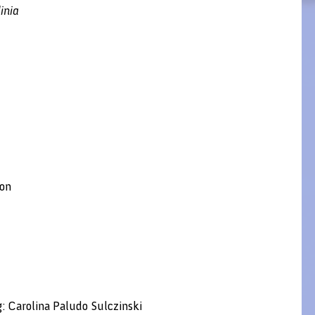
adinia
ion
 Carolina Paludo Sulczinski