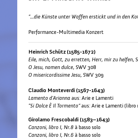
”...die Künste unter Waffen erstickt und in den Kot
Performance-Multimedia Konzert
Heinrich Schütz (1585-1672)
Eile, mich, Gott, zu erretten, Herr, mir zu helfen
,
O Jesu, nomen dulce
, SWV 3
O misericordissime Jesu
, SWV
Claudio Monteverdi (1567-1643)
Lamento d'Arianna
aus: Arie 
”Si Dolce È Il Tormento“
aus: Arie e Lamenti 
Girolamo Frescobaldi (1583–1643)
Canzoni, libro I, Nr.8
à basso s
Canzoni, libro I, Nr.6
à bass