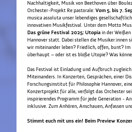
Nachhaltigkeit, Musik von Beethoven über Boulez
Orchester-Projekt Re:pastorale:
Vom 5. bis 7. S
musica assoluta unser lebendiges gesellschaftli
innovativen Musikfestival. Unter dem Motto Musi
Das grüne Festival 2025: Utopia
in der Weißen 
Hannover statt. Dabei stellen die Musiker:innen 
wir miteinander leben? Friedlich, offen, bunt? I
überhaupt – oder ist es bloße Utopie? Was könne
Das Festival ist Einladung und Aufbruch zugleic
Miteinanders. In Konzerten, Gesprächen, einer 
Forschungsinstitut für Philosophie Hannover, ei
Konzertprojekt für alle, verfolgt das Orchester s
inspirierendes Programm für jede Generation - A
inklusive. Zum Anhören, Anschauen, Anfassen un
Stimmt euch mit uns ein! Beim Preview Konze