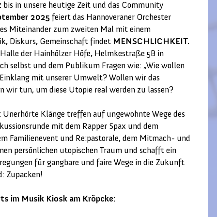
 bis in unsere heutige Zeit und das Community
eptember 2025
feiert das Hannoveraner Orchester
ches Miteinander zum zweiten Mal mit einem
k, Diskurs, Gemeinschaft findet
MENSCHLICHKEIT.
Halle der Hainhölzer Höfe, Helmkestraße 5B in
sich selbst und dem Publikum Fragen wie: „Wie wollen
m Einklang mit unserer Umwelt? Wollen wir das
n wir tun, um diese Utopie real werden zu lassen?
h: Unerhörte Klänge treffen auf ungewohnte Wege des
Diskussionsrunde mit dem Rapper Spax und dem
nem Familienevent und Re:pastorale, dem Mitmach- und
einen persönlichen utopischen Traum und schafft ein
nregungen für gangbare und faire Wege in die Zukunft
d: Zupacken!
rts im Musik Kiosk am Kröpcke: