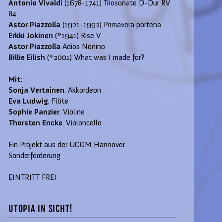
Antonio Vivaldi
(1678-1741) Triosonate D-Dur RV
84
Astor Piazzolla
(1921-1992) Primavera portena
Erkki Jokinen
(*1941) Rise V
Astor Piazzolla
Adios Nonino
Billie Eilish
(*2001) What was I made for?
Mit:
Sonja Vertainen
. Akkordeon
Eva Ludwig
. Flöte
Sophie Panzier
. Violine
Thorsten Encke
. Violoncello
Ein Projekt aus der UCOM Hannover
Sonderförderung
EINTRITT FREI
UTOPIA IN SICHT!