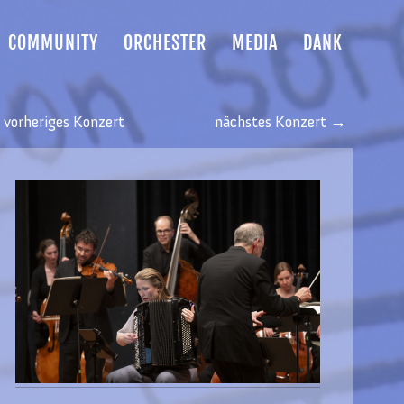
COMMUNITY
ORCHESTER
MEDIA
DANK
vorheriges Konzert
nächstes Konzert →