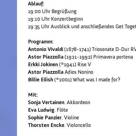
Ablauf:
19:00 Uhr Begrüßung
19:10 Uhr Konzertbeginn
19:35 Uhr Ausblick und anschließendes Get Toge
Programm:
Antonio Vivaldi
(1678-1741) Triosonate D-Dur R
Astor Piazzolla
(1921-1992) Primavera portena
Erkki Jokinen
(*1941) Rise V
Astor Piazzolla
Adios Nonino
Billie Eilish
(*2001) What was I made for?
Mit:
Sonja Vertainen
. Akkordeon
Eva Ludwig
. Flöte
Sophie Panzier
. Violine
Thorsten Encke
. Violoncello