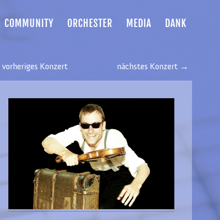
COMMUNITY
ORCHESTER
MEDIA
DANK
vorheriges Konzert
nächstes Konzert →