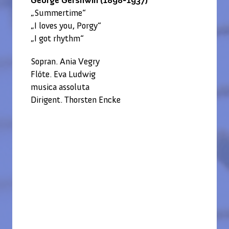
George Gershwin (1898-1937)
„Summertime“
„I loves you, Porgy“
„I got rhythm“
Sopran. Ania Vegry
Flöte. Eva Ludwig
musica assoluta
Dirigent. Thorsten Encke